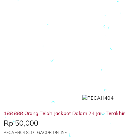
188.888 Orang Telah Jackpot Dalam 24 Jam Terakhir!
Price:
Rp 50,000
PECAH404 SLOT GACOR ONLINE