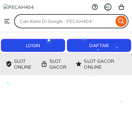
PECAH404
Skip
to
Search
Browse
ontent
for
items
or
shops
LOGIN
DAFTAR
SLOT
SLOT
SLOT GACOR
ONLINE
GACOR
ONLINE